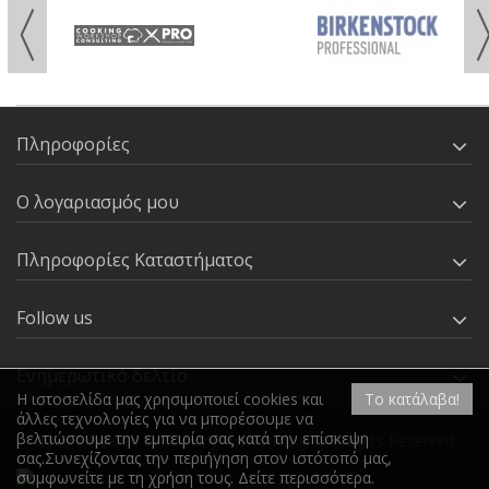
Πληροφορίες
Ο λογαριασμός μου
Πληροφορίες Καταστήματος
Follow us
Ενημερωτικό δελτίο
Η ιστοσελίδα μας χρησιμοποιεί cookies και
Το κατάλαβα!
άλλες τεχνολογίες για να μπορέσουμε να
βελτιώσουμε την εμπειρία σας κατά την επίσκεψη
2026 Powered by cooking-workshop.gr. All Rights Reserved
σας.Συνεχίζοντας την περιήγηση στον ιστότοπό μας,
συμφωνείτε με τη χρήση τους.
Δείτε περισσότερα
.