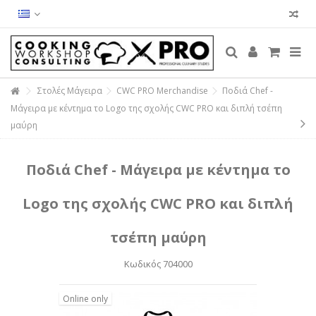
Στολές Μάγειρα
CWC PRO Merchandise
Ποδιά Chef -
Μάγειρα με κέντημα το Logo της σχολής CWC PRO και διπλή τσέπη
μαύρη
Ποδιά Chef - Μάγειρα με κέντημα το
Logo της σχολής CWC PRO και διπλή
τσέπη μαύρη
Κωδικός
704000
Online only