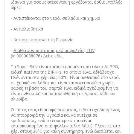
ιδανικά για όσους στέκονται ή εργάζονται όρθιοι πολλές
ώρες
- Αντιστέκονται στο νερό, σε λάδια και χημικά
- Αντιολισθητικά
- Κατασκευασμένα στη Γερμανία.
-
Διαθέτουν πιστοποιητικό ασφαλείας TUV
(Id:0000038076) Δείτε εδώ
Τα Super Birki είναι κατασκευασμένα απο υλικό ALPRO,
ειδική πατέντα της BIRKI's, το οποίο είναι αδιάβροχο.
Πλένονται στο χέρι έως 60°C. Είναι ανθεκτικά στο νερό,
σε χημικά και λάδια, και είναι κατασκευασμένα χωρίς
ραφές. Η βάση του σαμπώ είναι ειδικά σχεδιασμένη να
είναι ανθεκτική και αντιολισθητική σε γράσο, λάδι και
αλυσίβα.
Ο πάτος τους είναι αφαιρούμενος, ειδικά σχεδιασμένος
να απορροφά την υγρασία και να αντέχει σε
κραδασμούς, ενώ το εσωτερικό του είναι
κατασκευασμένο από φελλο-πολτό λάτεξ. Πλένεται στο
χέρι στους 30°C για καλή συντήρηση, ενώ διατίθεται και