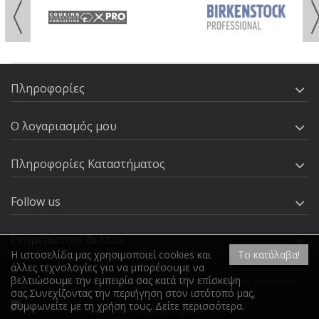
Πληροφορίες
Ο λογαριασμός μου
Πληροφορίες Καταστήματος
Follow us
Ενημερωτικό δελτίο
Η ιστοσελίδα μας χρησιμοποιεί cookies και
Το κατάλαβα!
άλλες τεχνολογίες για να μπορέσουμε να
βελτιώσουμε την εμπειρία σας κατά την επίσκεψη
2026 Powered by cooking-workshop.gr. All Rights Reserved
σας.Συνεχίζοντας την περιήγηση στον ιστότοπό μας,
συμφωνείτε με τη χρήση τους.
Δείτε περισσότερα
.