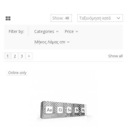
Filter by:
Categories
Price
Μήκος Λάμας cm
Show all
1
2
3
Online only