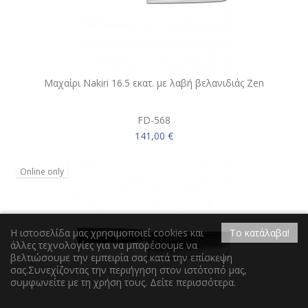
Μαχαίρι Nakiri 16.5 εκατ. με λαβή βελανιδιάς Zen
FD-568
141,00 €
Online only
Η ιστοσελίδα μας χρησιμοποιεί cookies και
Το κατάλαβα!
άλλες τεχνολογίες για να μπορέσουμε να
βελτιώσουμε την εμπειρία σας κατά την επίσκεψη
σας.Συνεχίζοντας την περιήγηση στον ιστότοπό μας,
συμφωνείτε με τη χρήση τους.
Δείτε περισσότερα
.